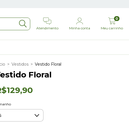
0
Atendimento
Minha conta
Meu carrinho
cio
>
Vestidos
>
Vestido Floral
estido Floral
R$129,90
manho