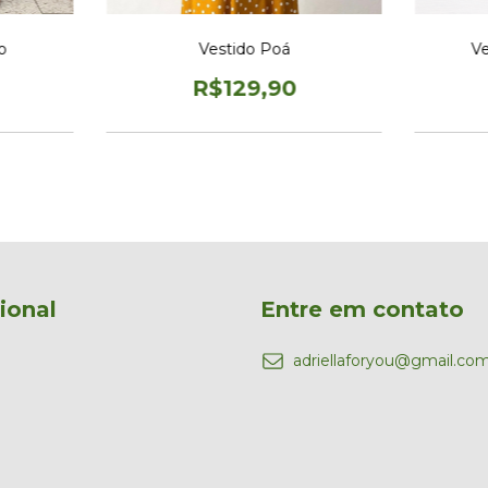
Vestido Poá
o
Ve
R$129,90
cional
Entre em contato
adriellaforyou@gmail.co