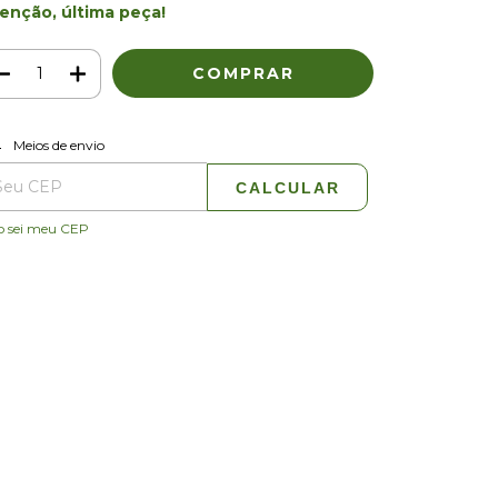
enção, última peça!
ALTERAR CEP
regas para o CEP:
Meios de envio
CALCULAR
o sei meu CEP